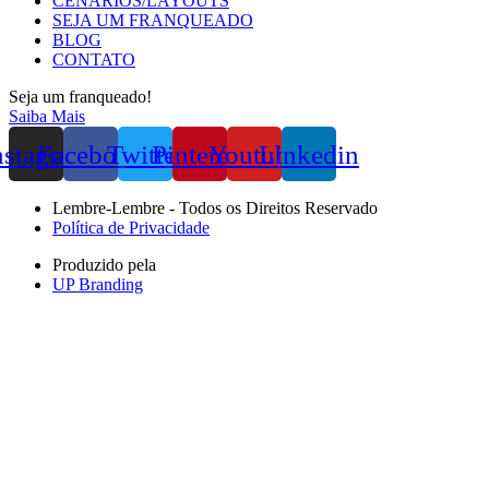
CENÁRIOS/LAYOUTS
SEJA UM FRANQUEADO
BLOG
CONTATO
Seja um franqueado!
Saiba Mais
nstagram
Facebook
Twitter
Pinterest
Youtube
Linkedin
Lembre-Lembre - Todos os Direitos Reservado
Política de Privacidade
Produzido pela
UP Branding