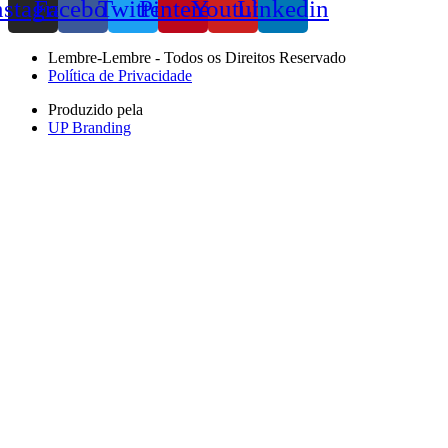
nstagram
Facebook
Twitter
Pinterest
Youtube
Linkedin
Lembre-Lembre - Todos os Direitos Reservado
Política de Privacidade
Produzido pela
UP Branding