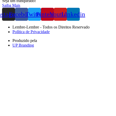
Seja um franqueado!
Saiba Mais
nstagram
Facebook
Twitter
Pinterest
Youtube
Linkedin
Lembre-Lembre - Todos os Direitos Reservado
Política de Privacidade
Produzido pela
UP Branding