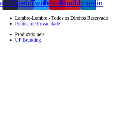
nstagram
Facebook
Twitter
Pinterest
Youtube
Linkedin
Lembre-Lembre - Todos os Direitos Reservado
Política de Privacidade
Produzido pela
UP Branding