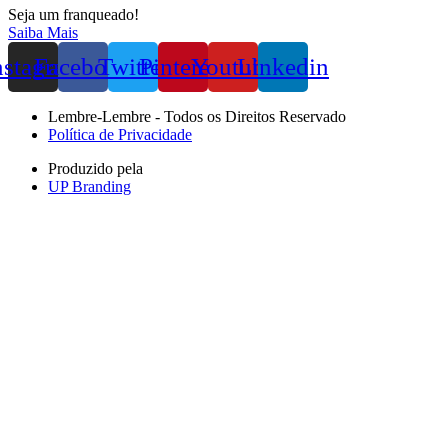
Seja um franqueado!
Saiba Mais
nstagram
Facebook
Twitter
Pinterest
Youtube
Linkedin
Lembre-Lembre - Todos os Direitos Reservado
Política de Privacidade
Produzido pela
UP Branding