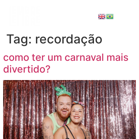
Tag:
recordação
como ter um carnaval mais
divertido?