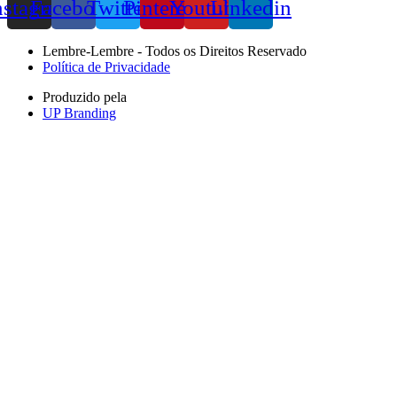
nstagram
Facebook
Twitter
Pinterest
Youtube
Linkedin
Lembre-Lembre - Todos os Direitos Reservado
Política de Privacidade
Produzido pela
UP Branding