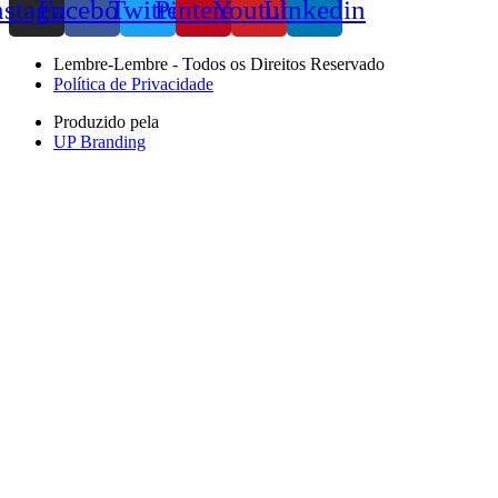
nstagram
Facebook
Twitter
Pinterest
Youtube
Linkedin
Lembre-Lembre - Todos os Direitos Reservado
Política de Privacidade
Produzido pela
UP Branding