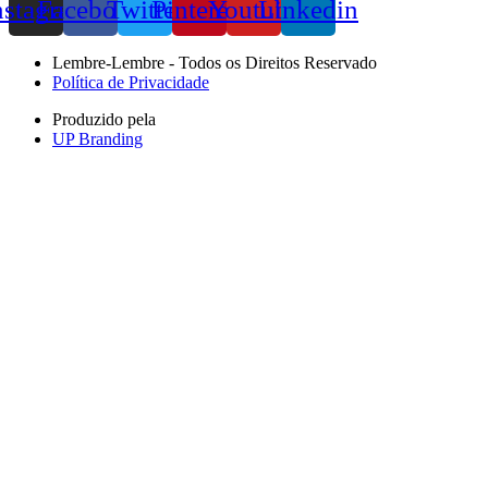
nstagram
Facebook
Twitter
Pinterest
Youtube
Linkedin
Lembre-Lembre - Todos os Direitos Reservado
Política de Privacidade
Produzido pela
UP Branding