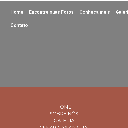
Home
Encontre suas Fotos
Conheça mais
Galer
Contato
HOME
SOBRE NÓS
GALERIA
CENÁRIOS/LAYOUTS