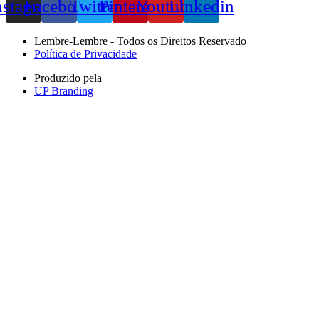
nstagram
Facebook
Twitter
Pinterest
Youtube
Linkedin
Lembre-Lembre - Todos os Direitos Reservado
Política de Privacidade
Produzido pela
UP Branding