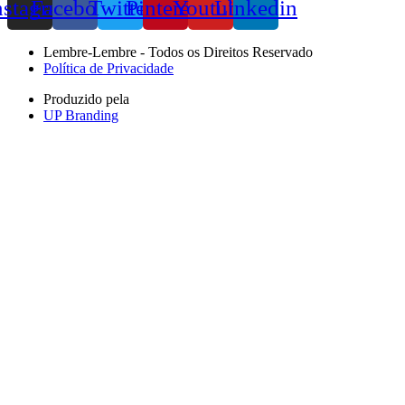
nstagram
Facebook
Twitter
Pinterest
Youtube
Linkedin
Lembre-Lembre - Todos os Direitos Reservado
Política de Privacidade
Produzido pela
UP Branding