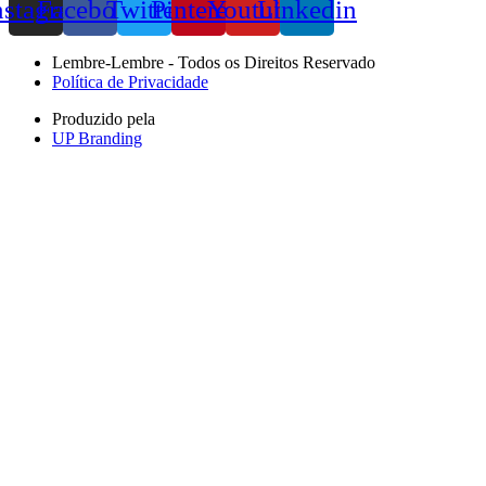
nstagram
Facebook
Twitter
Pinterest
Youtube
Linkedin
Lembre-Lembre - Todos os Direitos Reservado
Política de Privacidade
Produzido pela
UP Branding