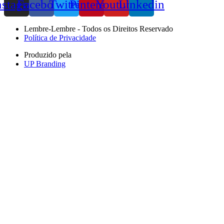
nstagram
Facebook
Twitter
Pinterest
Youtube
Linkedin
Lembre-Lembre - Todos os Direitos Reservado
Política de Privacidade
Produzido pela
UP Branding