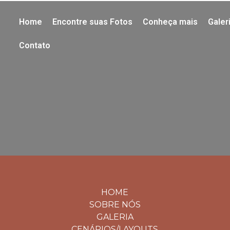
Home
Encontre suas Fotos
Conheça mais
Galer
Contato
HOME
SOBRE NÓS
GALERIA
CENÁRIOS/LAYOUTS