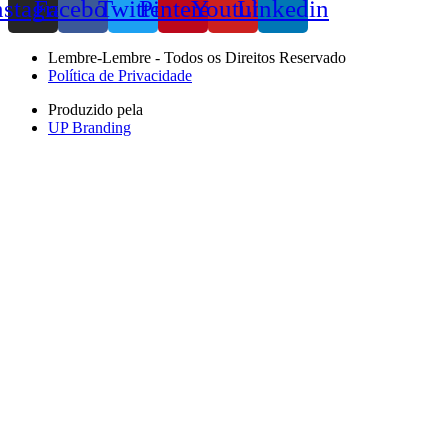
nstagram
Facebook
Twitter
Pinterest
Youtube
Linkedin
Lembre-Lembre - Todos os Direitos Reservado
Política de Privacidade
Produzido pela
UP Branding