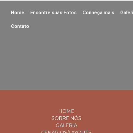
Home
Encontre suas Fotos
Conheça mais
Galer
Contato
HOME
SOBRE NÓS
GALERIA
CENÁRIOS/LAYOUTS