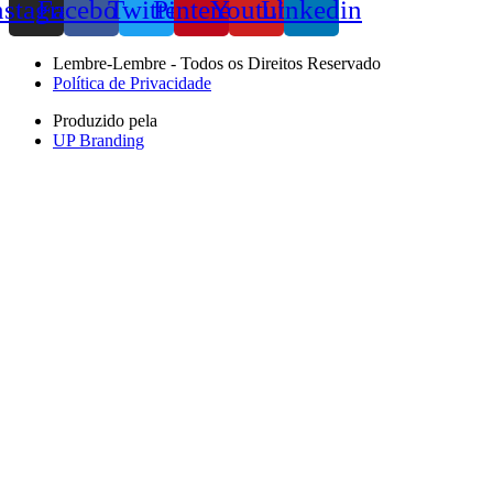
nstagram
Facebook
Twitter
Pinterest
Youtube
Linkedin
Lembre-Lembre - Todos os Direitos Reservado
Política de Privacidade
Produzido pela
UP Branding