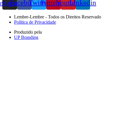
nstagram
Facebook
Twitter
Pinterest
Youtube
Linkedin
Lembre-Lembre - Todos os Direitos Reservado
Política de Privacidade
Produzido pela
UP Branding