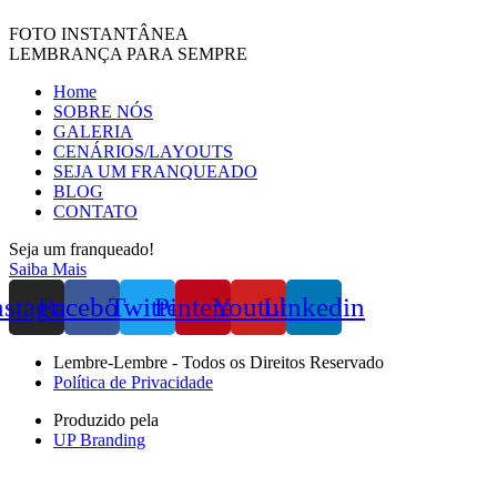
FOTO INSTANTÂNEA
LEMBRANÇA PARA SEMPRE
Home
SOBRE NÓS
GALERIA
CENÁRIOS/LAYOUTS
SEJA UM FRANQUEADO
BLOG
CONTATO
Seja um franqueado!
Saiba Mais
nstagram
Facebook
Twitter
Pinterest
Youtube
Linkedin
Lembre-Lembre - Todos os Direitos Reservado
Política de Privacidade
Produzido pela
UP Branding