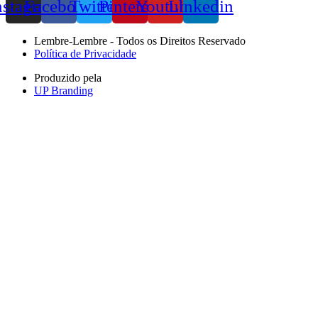
nstagram
Facebook
Twitter
Pinterest
Youtube
Linkedin
Lembre-Lembre - Todos os Direitos Reservado
Política de Privacidade
Produzido pela
UP Branding