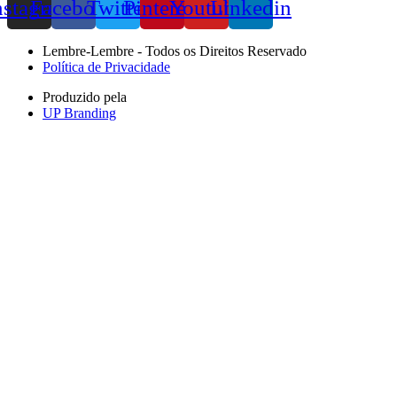
nstagram
Facebook
Twitter
Pinterest
Youtube
Linkedin
Lembre-Lembre - Todos os Direitos Reservado
Política de Privacidade
Produzido pela
UP Branding