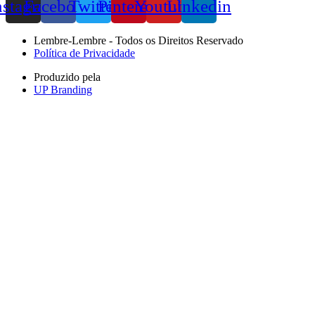
nstagram
Facebook
Twitter
Pinterest
Youtube
Linkedin
Lembre-Lembre - Todos os Direitos Reservado
Política de Privacidade
Produzido pela
UP Branding