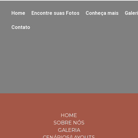
Home
Encontre suas Fotos
Conheça mais
Galer
Contato
HOME
SOBRE NÓS
GALERIA
CENÁRIOS/LAYOUTS