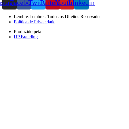
nstagram
Facebook
Twitter
Pinterest
Youtube
Linkedin
Lembre-Lembre - Todos os Direitos Reservado
Política de Privacidade
Produzido pela
UP Branding