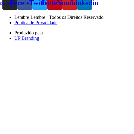
nstagram
Facebook
Twitter
Pinterest
Youtube
Linkedin
Lembre-Lembre - Todos os Direitos Reservado
Política de Privacidade
Produzido pela
UP Branding