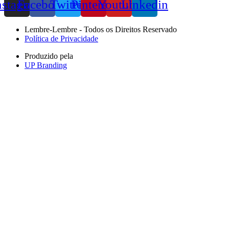
nstagram
Facebook
Twitter
Pinterest
Youtube
Linkedin
Lembre-Lembre - Todos os Direitos Reservado
Política de Privacidade
Produzido pela
UP Branding