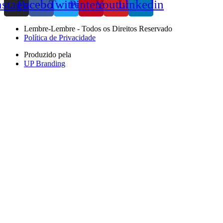
nstagram
Facebook
Twitter
Pinterest
Youtube
Linkedin
Lembre-Lembre - Todos os Direitos Reservado
Política de Privacidade
Produzido pela
UP Branding