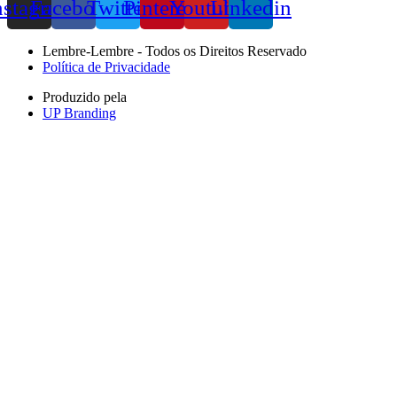
nstagram
Facebook
Twitter
Pinterest
Youtube
Linkedin
Lembre-Lembre - Todos os Direitos Reservado
Política de Privacidade
Produzido pela
UP Branding