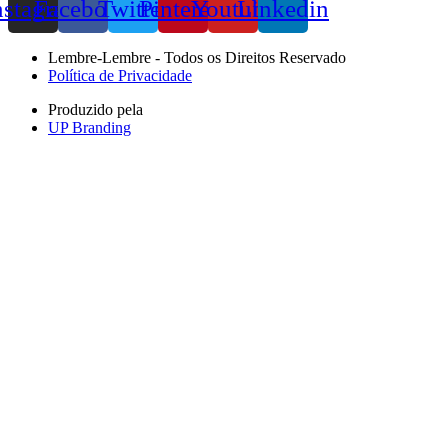
nstagram
Facebook
Twitter
Pinterest
Youtube
Linkedin
Lembre-Lembre - Todos os Direitos Reservado
Política de Privacidade
Produzido pela
UP Branding