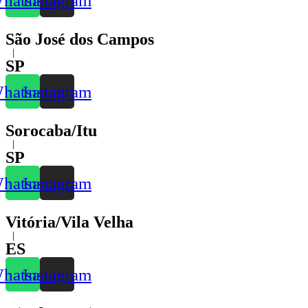
hatsapp
Instagram
São José dos Campos
|
SP
hatsapp
Instagram
Sorocaba/Itu
|
SP
hatsapp
Instagram
Vitória/Vila Velha
|
ES
hatsapp
Instagram