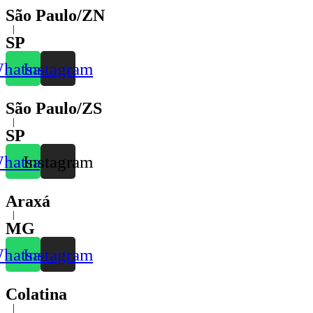
São Paulo/ZN
|
SP
hatsapp
Instagram
São Paulo/ZS
|
SP
hatsapp
Instagram
Araxá
|
MG
hatsapp
Instagram
Colatina
|