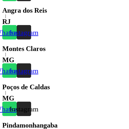
Angra dos Reis
|
RJ
hatsapp
Instagram
Montes Claros
|
MG
hatsapp
Instagram
Poços de Caldas
|
MG
hatsapp
Instagram
Pindamonhangaba