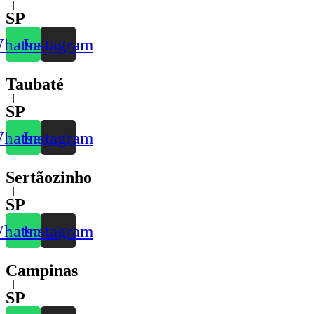
|
SP
hatsapp
Instagram
Taubaté
|
SP
hatsapp
Instagram
Sertãozinho
|
SP
hatsapp
Instagram
Campinas
|
SP