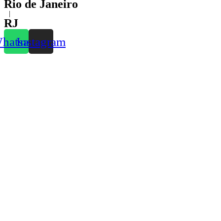
Rio de Janeiro
|
RJ
hatsapp
Instagram