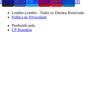
nstagram
Facebook
Twitter
Pinterest
Youtube
Linkedin
Lembre-Lembre - Todos os Direitos Reservado
Política de Privacidade
Produzido pela
UP Branding