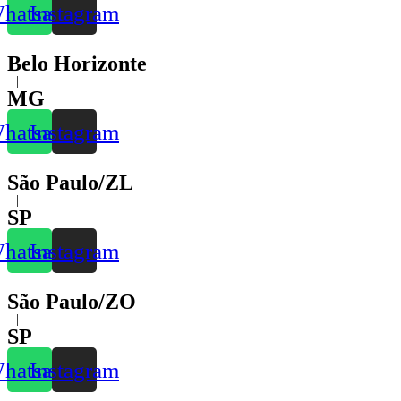
hatsapp
Instagram
Belo Horizonte
|
MG
hatsapp
Instagram
São Paulo/ZL
|
SP
hatsapp
Instagram
São Paulo/ZO
|
SP
hatsapp
Instagram