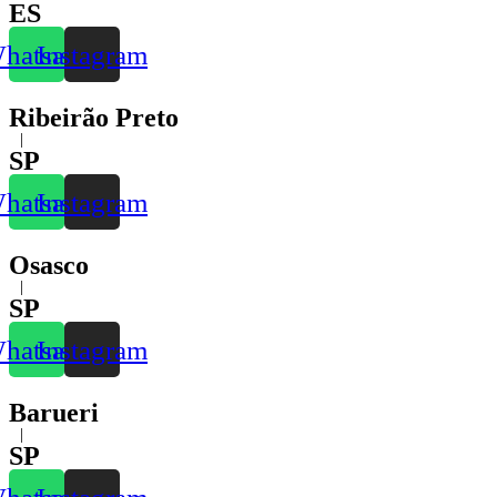
ES
hatsapp
Instagram
Ribeirão Preto
|
SP
hatsapp
Instagram
Osasco
|
SP
hatsapp
Instagram
Barueri
|
SP