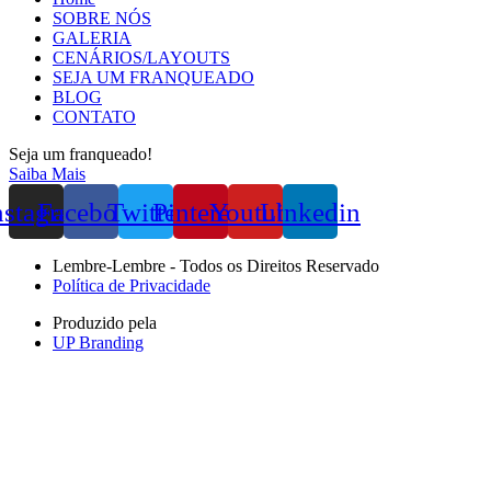
SOBRE NÓS
GALERIA
CENÁRIOS/LAYOUTS
SEJA UM FRANQUEADO
BLOG
CONTATO
Seja um franqueado!
Saiba Mais
nstagram
Facebook
Twitter
Pinterest
Youtube
Linkedin
Lembre-Lembre - Todos os Direitos Reservado
Política de Privacidade
Produzido pela
UP Branding