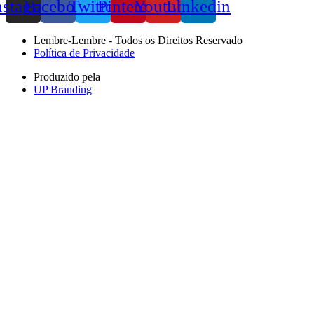
nstagram
Facebook
Twitter
Pinterest
Youtube
Linkedin
Lembre-Lembre - Todos os Direitos Reservado
Política de Privacidade
Produzido pela
UP Branding