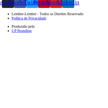
nstagram
Facebook
Twitter
Pinterest
Youtube
Linkedin
Lembre-Lembre - Todos os Direitos Reservado
Política de Privacidade
Produzido pela
UP Branding