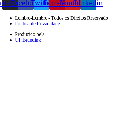
nstagram
Facebook
Twitter
Pinterest
Youtube
Linkedin
Lembre-Lembre - Todos os Direitos Reservado
Política de Privacidade
Produzido pela
UP Branding