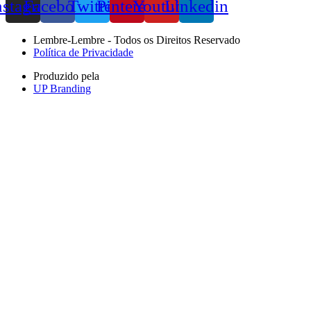
nstagram
Facebook
Twitter
Pinterest
Youtube
Linkedin
Lembre-Lembre - Todos os Direitos Reservado
Política de Privacidade
Produzido pela
UP Branding