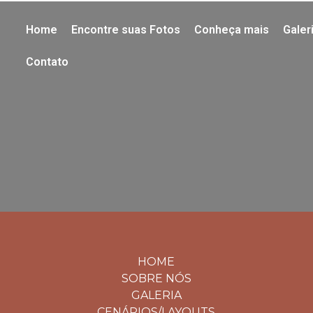
Home
Encontre suas Fotos
Conheça mais
Galer
Contato
HOME
SOBRE NÓS
GALERIA
CENÁRIOS/LAYOUTS