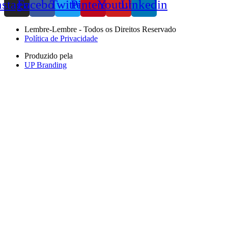
nstagram
Facebook
Twitter
Pinterest
Youtube
Linkedin
Lembre-Lembre - Todos os Direitos Reservado
Política de Privacidade
Produzido pela
UP Branding