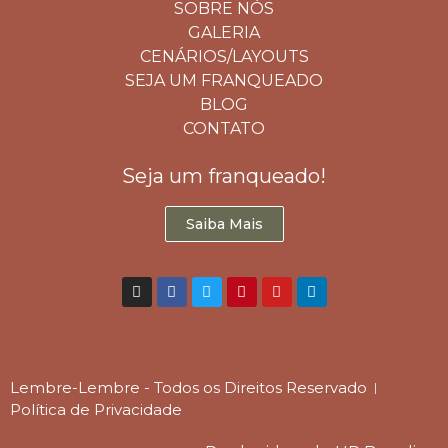
SOBRE NÓS
GALERIA
CENÁRIOS/LAYOUTS
SEJA UM FRANQUEADO
BLOG
CONTATO
Seja um franqueado!
Saiba Mais
Lembre-Lembre - Todos os Direitos Reservado
Política de Privacidade