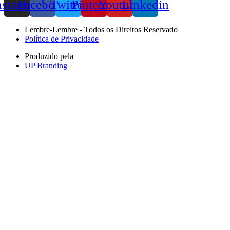
nstagram
Facebook
Twitter
Pinterest
Youtube
Linkedin
Lembre-Lembre - Todos os Direitos Reservado
Política de Privacidade
Produzido pela
UP Branding