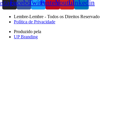
nstagram
Facebook
Twitter
Pinterest
Youtube
Linkedin
Lembre-Lembre - Todos os Direitos Reservado
Política de Privacidade
Produzido pela
UP Branding