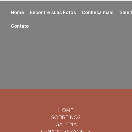
Home
Encontre suas Fotos
Conheça mais
Galer
Contato
HOME
SOBRE NÓS
GALERIA
CENÁRIOS/LAYOUTS