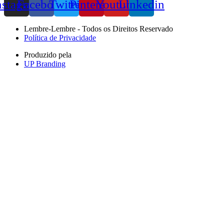
nstagram
Facebook
Twitter
Pinterest
Youtube
Linkedin
Lembre-Lembre - Todos os Direitos Reservado
Política de Privacidade
Produzido pela
UP Branding