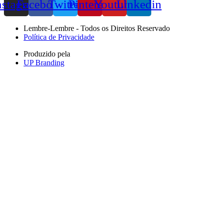
nstagram
Facebook
Twitter
Pinterest
Youtube
Linkedin
Lembre-Lembre - Todos os Direitos Reservado
Política de Privacidade
Produzido pela
UP Branding