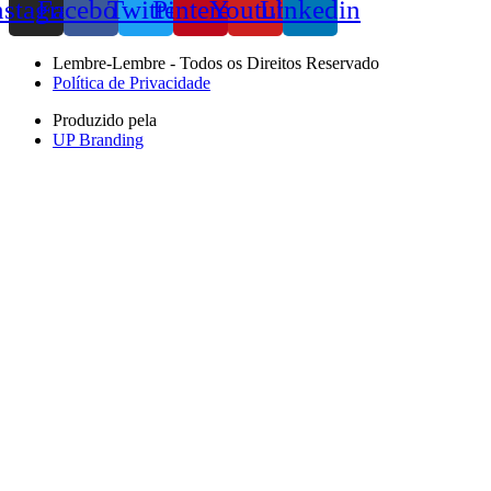
nstagram
Facebook
Twitter
Pinterest
Youtube
Linkedin
Lembre-Lembre - Todos os Direitos Reservado
Política de Privacidade
Produzido pela
UP Branding