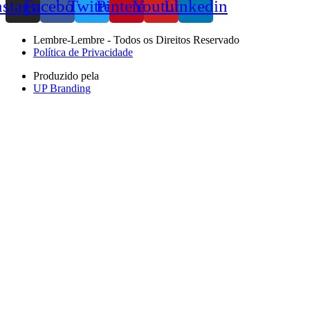
nstagram
Facebook
Twitter
Pinterest
Youtube
Linkedin
Lembre-Lembre - Todos os Direitos Reservado
Política de Privacidade
Produzido pela
UP Branding