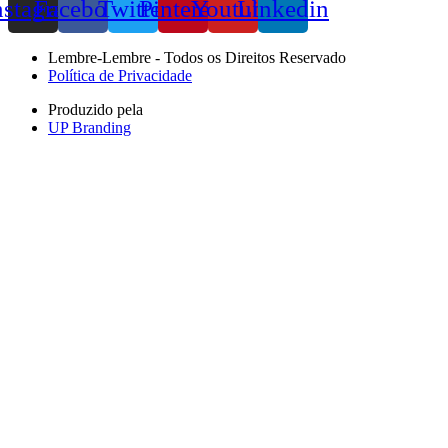
nstagram
Facebook
Twitter
Pinterest
Youtube
Linkedin
Lembre-Lembre - Todos os Direitos Reservado
Política de Privacidade
Produzido pela
UP Branding