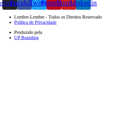
nstagram
Facebook
Twitter
Pinterest
Youtube
Linkedin
Lembre-Lembre - Todos os Direitos Reservado
Política de Privacidade
Produzido pela
UP Branding