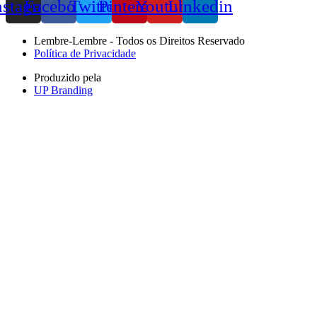
nstagram
Facebook
Twitter
Pinterest
Youtube
Linkedin
Lembre-Lembre - Todos os Direitos Reservado
Política de Privacidade
Produzido pela
UP Branding