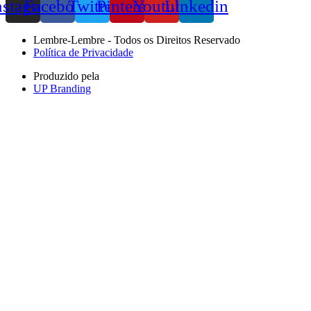
nstagram
Facebook
Twitter
Pinterest
Youtube
Linkedin
Lembre-Lembre - Todos os Direitos Reservado
Política de Privacidade
Produzido pela
UP Branding